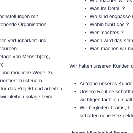
Wie machen wir e
Was im Detail ?
benstellungen mit
Wo sind engpässe 
stehende Organisation
Wohin führt das ?
Wer machtes ?
der Verfügbarkeit und
Wann wird das sei
ssourcen.
Was machen wir n
gelage von Mensch(en),
n).
Wir halten unseren Kunden d
le und mögliche Wege zu
ientiert zu steuern.
Aufgabe unseres Kunden
für das Projekt und arbeiten
Unsere Routine schafft 
 wir bleiben solage beim
wichtigen fachlich inhalt
Wir begleiten Teams, bi
schaffen neue Perspekt