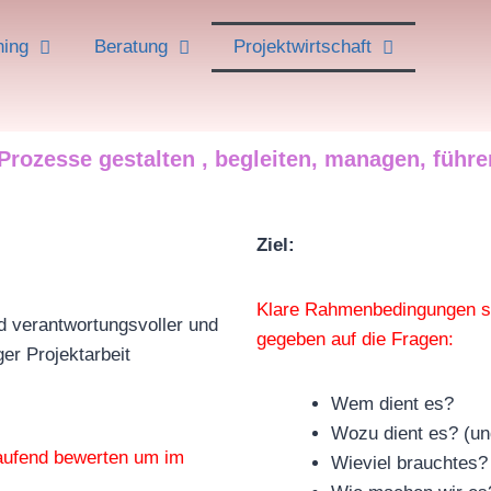
ning
Beratung
Projektwirtschaft
 Prozesse
gestalten , begleiten, managen, führ
Ziel:
Klare Rahmenbedingungen sin
 verantwortungsvoller und
gegeben auf die Fragen:
ger Projektarbeit
Wem dient es?
Wozu dient es? (u
 laufend bewerten um im
Wieviel brauchtes